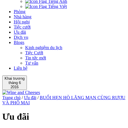
Tiếng Anh
Tiếng Việt
Phòng
Nhà hàng
Hội nghị
Tiệc cưới
Ưu đãi
Dịch vụ
Blogs
Kinh nghiệm du lịch
Tiệc Cưới
Tin tức mới
Tư vấn
Liên hệ
Khai trương
tháng 6
2016
Trang chủ
/
Ưu đãi
/
BUỔI HẸN HÒ LÃNG MẠN CÙNG RƯỢU
VÀ PHÔ MAI
Ưu đãi