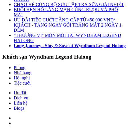
CHÀO HÈ CÙNG BỘ SƯU TẬP TRÀ SỮA GIẢI NHIỆT
BUỔI HẸN HÒ LÃNG MẠN CÙNG RƯỢU VÀ PHÔ
MAI
ƯU ĐÃI TIỆC CƯỚI ĐẲNG CẤP TỪ 450.000 VND/
KHÁCH - TẶNG NGAY GÓI TRĂNG MẬT 2 NGÀY 1
ĐÊM
“THƯỞNG VỊ” MÓN MỚI TẠI WYNDHAM LEGEND
HALONG
𝐋𝐨𝐧𝐠 𝐉𝐨𝐮𝐫𝐧𝐞𝐲 - 𝐒𝐭𝐚𝐲 & 𝐒𝐚𝐯𝐞 𝐚𝐭 𝐖𝐲𝐧𝐝𝐡𝐚𝐦 𝐋𝐞𝐠𝐞𝐧𝐝 𝐇𝐚𝐥𝐨𝐧𝐠
Khách sạn Wyndham Legend Halong
Phòng
Nhà hàng
Hội nghị
Tiệc cưới
Ưu đãi
Dịch vụ
Liên hệ
Blogs