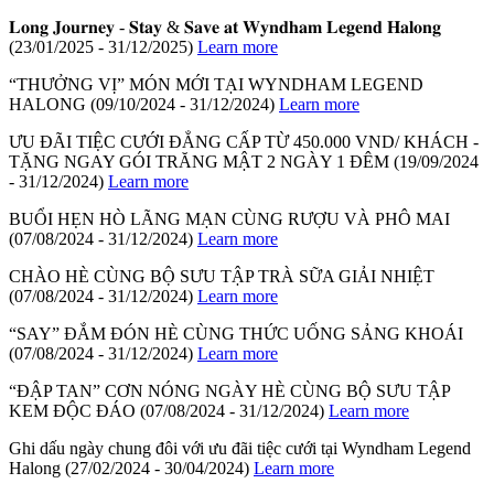
𝐋𝐨𝐧𝐠 𝐉𝐨𝐮𝐫𝐧𝐞𝐲 - 𝐒𝐭𝐚𝐲 & 𝐒𝐚𝐯𝐞 𝐚𝐭 𝐖𝐲𝐧𝐝𝐡𝐚𝐦 𝐋𝐞𝐠𝐞𝐧𝐝 𝐇𝐚𝐥𝐨𝐧𝐠
(23/01/2025 - 31/12/2025)
Learn more
“THƯỞNG VỊ” MÓN MỚI TẠI WYNDHAM LEGEND
HALONG
(09/10/2024 - 31/12/2024)
Learn more
ƯU ĐÃI TIỆC CƯỚI ĐẲNG CẤP TỪ 450.000 VND/ KHÁCH -
TẶNG NGAY GÓI TRĂNG MẬT 2 NGÀY 1 ĐÊM
(19/09/2024
- 31/12/2024)
Learn more
BUỔI HẸN HÒ LÃNG MẠN CÙNG RƯỢU VÀ PHÔ MAI
(07/08/2024 - 31/12/2024)
Learn more
CHÀO HÈ CÙNG BỘ SƯU TẬP TRÀ SỮA GIẢI NHIỆT
(07/08/2024 - 31/12/2024)
Learn more
“SAY” ĐẮM ĐÓN HÈ CÙNG THỨC UỐNG SẢNG KHOÁI
(07/08/2024 - 31/12/2024)
Learn more
“ĐẬP TAN” CƠN NÓNG NGÀY HÈ CÙNG BỘ SƯU TẬP
KEM ĐỘC ĐÁO
(07/08/2024 - 31/12/2024)
Learn more
Ghi dấu ngày chung đôi với ưu đãi tiệc cưới tại Wyndham Legend
Halong
(27/02/2024 - 30/04/2024)
Learn more