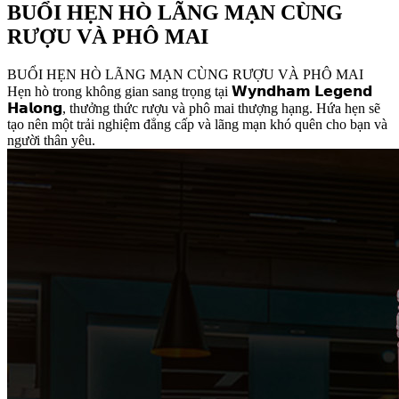
BUỔI HẸN HÒ LÃNG MẠN CÙNG
RƯỢU VÀ PHÔ MAI
BUỔI HẸN HÒ LÃNG MẠN CÙNG RƯỢU VÀ PHÔ MAI
Hẹn hò trong không gian sang trọng tại 𝗪𝘆𝗻𝗱𝗵𝗮𝗺 𝗟𝗲𝗴𝗲𝗻𝗱
𝗛𝗮𝗹𝗼𝗻𝗴, thưởng thức rượu và phô mai thượng hạng. Hứa hẹn sẽ
tạo nên một trải nghiệm đẳng cấp và lãng mạn khó quên cho bạn và
người thân yêu.