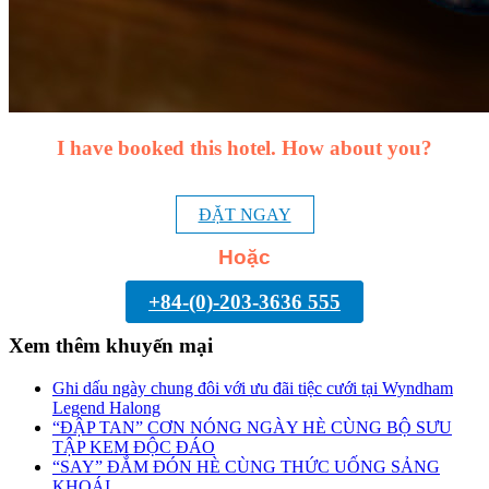
I have booked this hotel. How about you?
ĐẶT NGAY
Hoặc
+84-(0)-203-3636 555
Xem thêm khuyến mại
Ghi dấu ngày chung đôi với ưu đãi tiệc cưới tại Wyndham
Legend Halong
“ĐẬP TAN” CƠN NÓNG NGÀY HÈ CÙNG BỘ SƯU
TẬP KEM ĐỘC ĐÁO
“SAY” ĐẮM ĐÓN HÈ CÙNG THỨC UỐNG SẢNG
KHOÁI