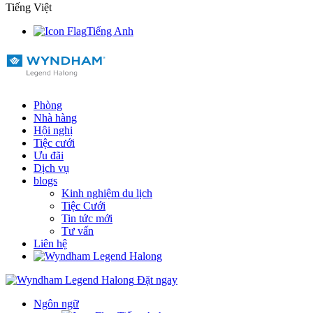
Tiếng Việt
Tiếng Anh
Phòng
Nhà hàng
Hội nghị
Tiệc cưới
Ưu đãi
Dịch vụ
blogs
Kinh nghiệm du lịch
Tiệc Cưới
Tin tức mới
Tư vấn
Liên hệ
Đặt ngay
Ngôn ngữ